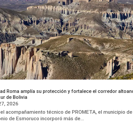
ad Roma amplía su protección y fortalece el corredor altoan
sur de Bolivia
27, 2026
 el acompañamiento técnico de PROMETA, el municipio de
nio de Esmoruco incorporó más de...