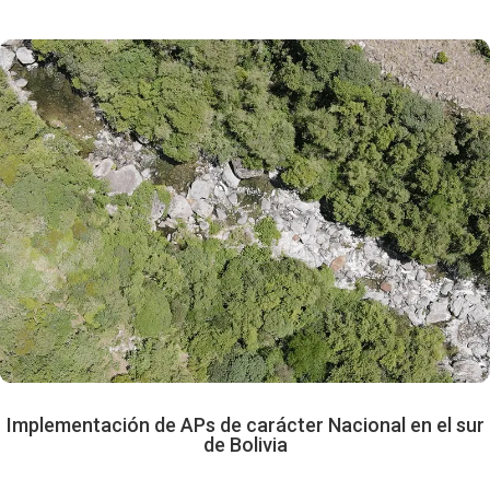
Implementación de APs de carácter
Nacional en el sur de Bolivia
Hemos llevado adelante la implementación
de las tres áreas protegidas de carácter
nacional que existen en el departamento de
Tarija: la Reserva Biológica de la Cordillera
de Sama, el Parque Nacional Aguaragüe y la
Reserva de Flora y Fauna de Tariquía.
Además, ha participado en la elaboración del
marco normativo para la creación del Parque
Nacional Serranía del Iñao en el
departamento de Chuquisaca.
Implementación de APs de carácter Nacional en el sur
de Bolivia